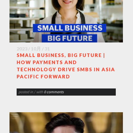
2023 / 10月 / 31
SMALL BUSINESS, BIG FUTURE |
HOW PAYMENTS AND
TECHNOLOGY DRIVE SMBS IN ASIA
PACIFIC FORWARD
posted in
/ with
0 comments