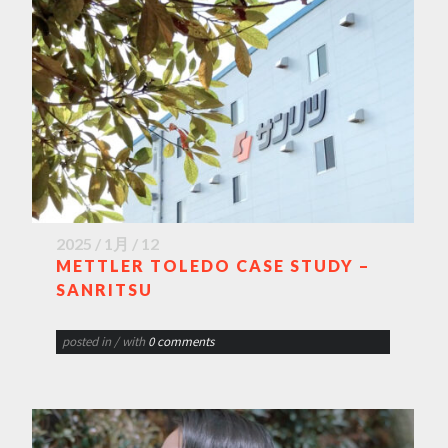
2025 / 1月 / 12
METTLER TOLEDO CASE STUDY –
SANRITSU
posted in
/ with
0 comments