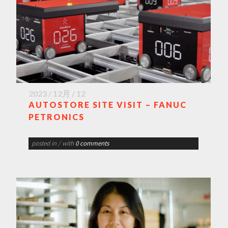
2023 / 12月 / 12
AUTOSTORE SITE VISIT – FANUC
PETRONICS
posted in
/ with
0 comments